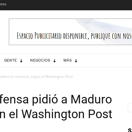
tros
GENTE
NEGOCIOS
MÁS
Maduro la renuncia, según el Washington Post
efensa pidió a Maduro
ún el Washington Post
S