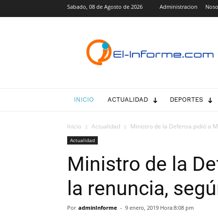
Sabado, 08 de Agosto de 2026
Administracion
Noso
El-
Informe.com
INICIO
ACTUALIDAD
DEPORTES
Inicio
Actualidad
Ministro de la Defensa pidió a 
Actualidad
Ministro de la D
la renuncia, seg
Por
adminInforme
-
9 enero, 2019 Hora:8:08 pm