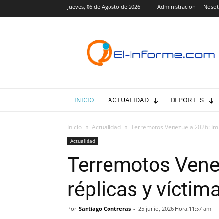
Jueves, 06 de Agosto de 2026
Administracion
Nosot
El-
Informe.com
INICIO
ACTUALIDAD
DEPORTES
Inicio
Actualidad
Terremotos Venezuela 2026: Impa
Actualidad
Terremotos Vene
réplicas y víctim
Por
Santiago Contreras
-
25 junio, 2026 Hora:11:57 am