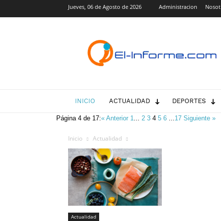
Jueves, 06 de Agosto de 2026
Administracion
Nosot
El-
Informe.com
INICIO
ACTUALIDAD
DEPORTES
Página 4 de 17:
« Anterior
1
...
2
3
4
5
6
...
17
Siguiente »
Inicio
Actualidad
Actualidad