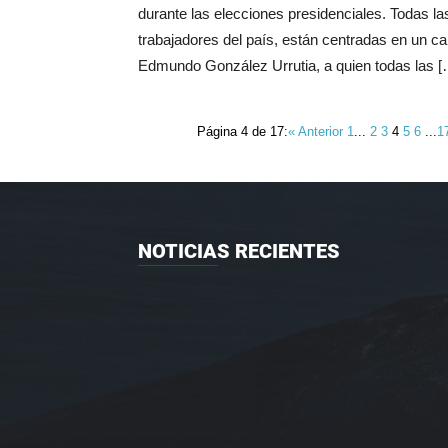
durante las elecciones presidenciales. Todas la
trabajadores del país, están centradas en un ca
Edmundo González Urrutia, a quien todas las [
Página 4 de 17:
« Anterior
1
...
2
3
4
5
6
...
1
NOTICIAS RECIENTES