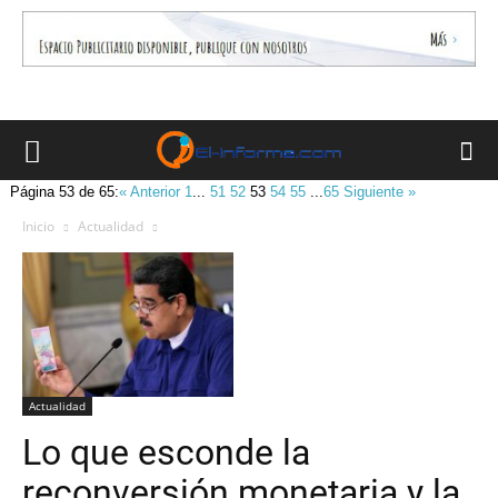
Página 53 de 65:
« Anterior
1
...
51
52
53
54
55
...
65
Siguiente »
Inicio
Actualidad
Actualidad
Lo que esconde la
reconversión monetaria y la