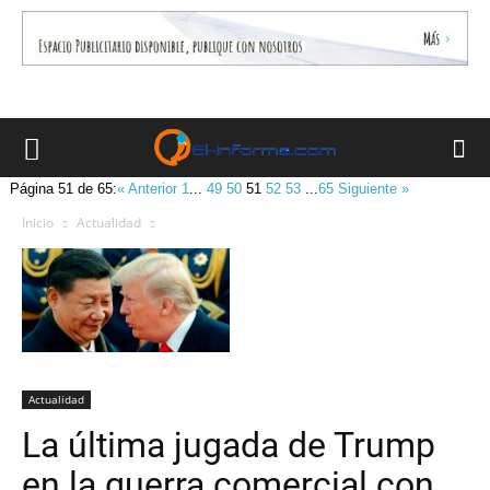
Página 51 de 65:
« Anterior
1
...
49
50
51
52
53
...
65
Siguiente »
Inicio
Actualidad
Actualidad
La última jugada de Trump
en la guerra comercial con