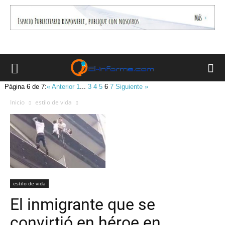
Página 6 de 7:
« Anterior
1
...
3
4
5
6
7
Siguiente »
Inicio
estilo de vida
estilo de vida
El inmigrante que se
convirtió en héroe en