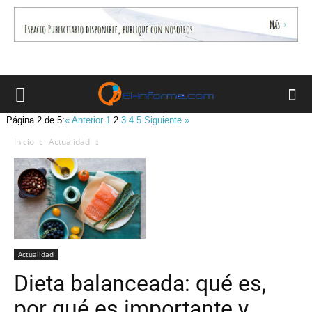
Página 2 de 5:
« Anterior
1
2
3
4
5
Siguiente »
Inicio
Actualidad
Actualidad
Dieta balanceada: qué es,
por qué es importante y