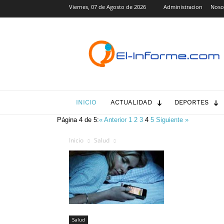
Viernes, 07 de Agosto de 2026
Administracion
Noso
El-
Informe.com
INICIO
ACTUALIDAD
DEPORTES
Página 4 de 5:
« Anterior
1
2
3
4
5
Siguiente »
Inicio
Salud
Salud