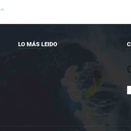
e »
LO MÁS LEIDO
C
Ca