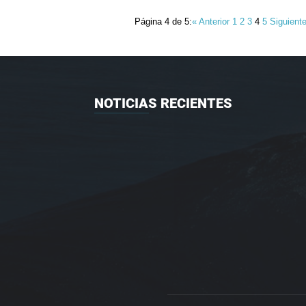
Página 4 de 5:
« Anterior
1
2
3
4
5
Siguient
NOTICIAS RECIENTES