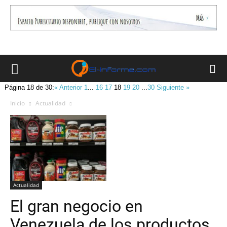
Página 18 de 30:
« Anterior
1
...
16
17
18
19
20
...
30
Siguiente »
Inicio
Actualidad
Actualidad
El gran negocio en
Venezuela de los productos