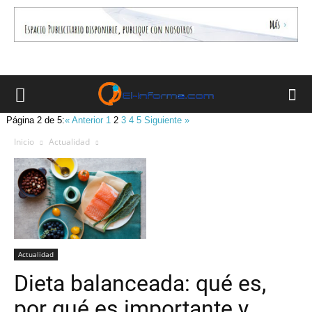
Página 2 de 5:
« Anterior
1
2
3
4
5
Siguiente »
Inicio
Actualidad
Actualidad
Dieta balanceada: qué es,
por qué es importante y