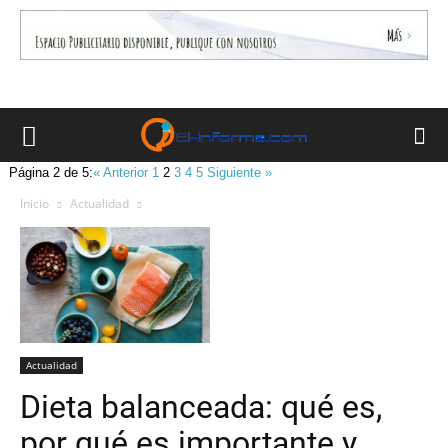
Página 2 de 5:
« Anterior
1
2
3
4
5
Siguiente »
Inicio
Actualidad
Actualidad
Dieta balanceada: qué es,
por qué es importante y