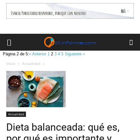
Página 2 de 5:
« Anterior
1
2
3
4
5
Siguiente »
Inicio
Actualidad
Actualidad
Dieta balanceada: qué es,
por qué es importante y