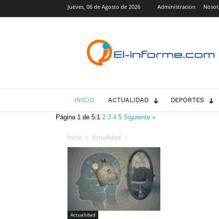
Jueves, 06 de Agosto de 2026
Administracion
Nosot
El-
Informe.com
INICIO
ACTUALIDAD
DEPORTES
Página 1 de 5:
1
2
3
4
5
Siguiente »
Inicio
Actualidad
Actualidad