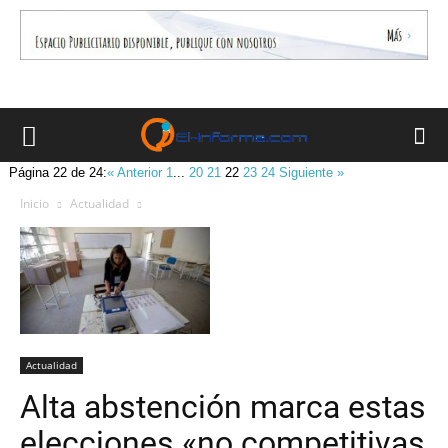
Página 22 de 24:
« Anterior
1
...
20
21
22
23
24
Siguiente »
Inicio
Actualidad
Actualidad
Alta abstención marca estas
elecciones «no competitivas