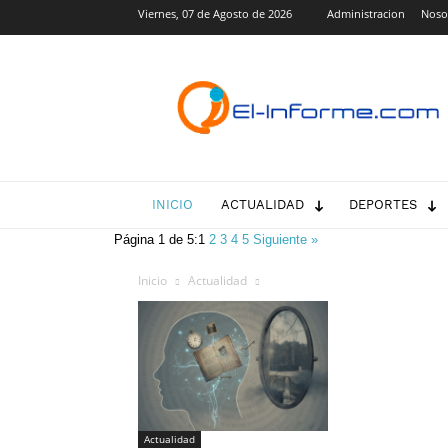
Viernes, 07 de Agosto de 2026
Administracion
Noso
El-
Informe.com
INICIO
ACTUALIDAD
DEPORTES
Página 1 de 5:
1
2
3
4
5
Siguiente »
Inicio
Actualidad
Actualidad