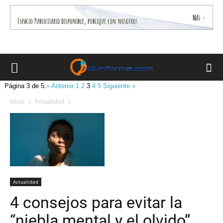
Página 3 de 5:
« Anterior
1
2
3
4
5
Siguiente »
Inicio
Actualidad
Actualidad
4 consejos para evitar la
“niebla mental y el olvido”