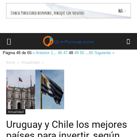
Página 48 de 65:
« Anterior
1
...
46
47
48
49
50
...
65
Siguiente »
Inicio
Actualidad
Actualidad
Uruguay y Chile los mejores
países para invertir, según