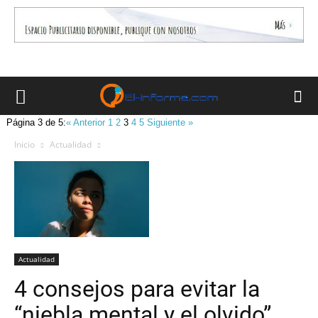
Página 3 de 5:
« Anterior
1
2
3
4
5
Siguiente »
Inicio
Actualidad
Actualidad
4 consejos para evitar la
“niebla mental y el olvido”