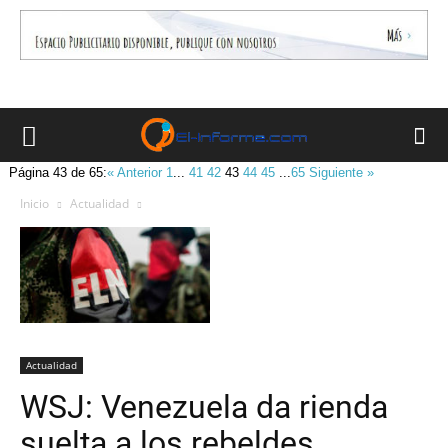
Página 43 de 65:
« Anterior
1
...
41
42
43
44
45
...
65
Siguiente »
Inicio
Actualidad
Actualidad
WSJ: Venezuela da rienda
suelta a los rebeldes