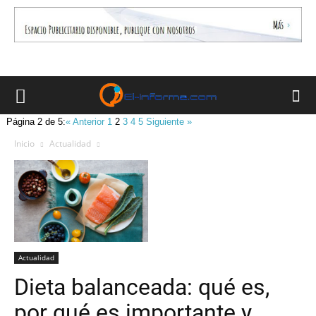
Página 2 de 5:
« Anterior
1
2
3
4
5
Siguiente »
Inicio
Actualidad
Actualidad
Dieta balanceada: qué es,
por qué es importante y