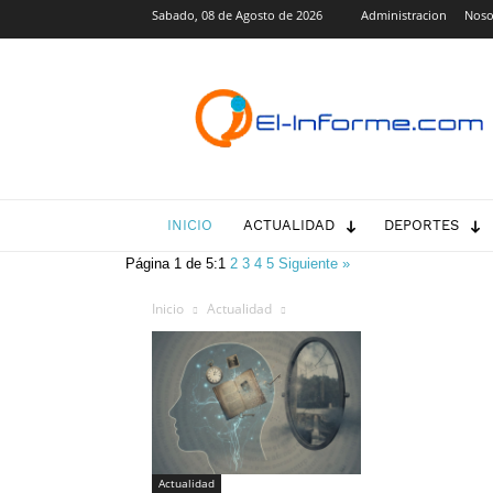
Sabado, 08 de Agosto de 2026
Administracion
Noso
El-
Informe.com
INICIO
ACTUALIDAD
DEPORTES
Página 1 de 5:
1
2
3
4
5
Siguiente »
Inicio
Actualidad
Actualidad