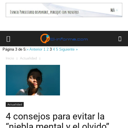
Página 3 de 5:
« Anterior
1
2
3
4
5
Siguiente »
Inicio
Actualidad
Actualidad
4 consejos para evitar la
“niebla mental y el olvido”