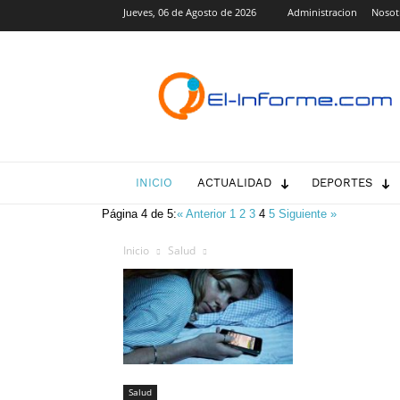
Jueves, 06 de Agosto de 2026
Administracion
Nosot
El-
Informe.com
INICIO
ACTUALIDAD
DEPORTES
Página 4 de 5:
« Anterior
1
2
3
4
5
Siguiente »
Inicio
Salud
Salud