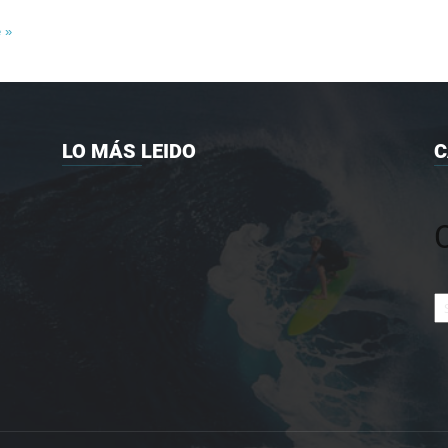
e »
LO MÁS LEIDO
C
Ca