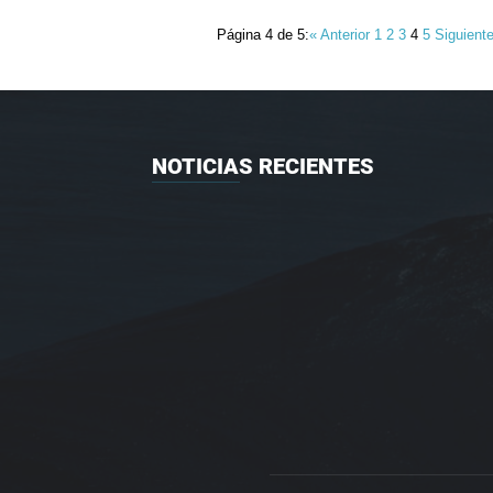
Página 4 de 5:
« Anterior
1
2
3
4
5
Siguient
NOTICIAS RECIENTES