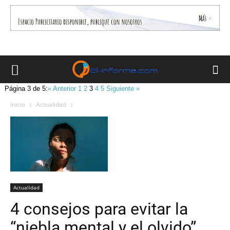
Página 3 de 5:
« Anterior
1
2
3
4
5
Siguiente »
Inicio
Actualidad
Actualidad
4 consejos para evitar la
“niebla mental y el olvido”