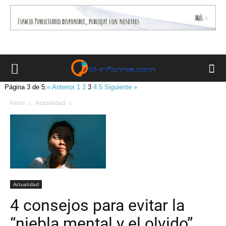
Página 3 de 5:
« Anterior
1
2
3
4
5
Siguiente »
Inicio
Actualidad
Actualidad
4 consejos para evitar la
“niebla mental y el olvido”