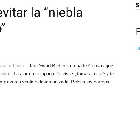
S
vitar la “niebla
o”
ht
e Massachusset, Tara Swart Bieber, comparte 4 cosas que
olvido. La alarma se apaga. Te vistes, tomas tu café y te
, empiezas a sentirte desorganizado. Relees los correos