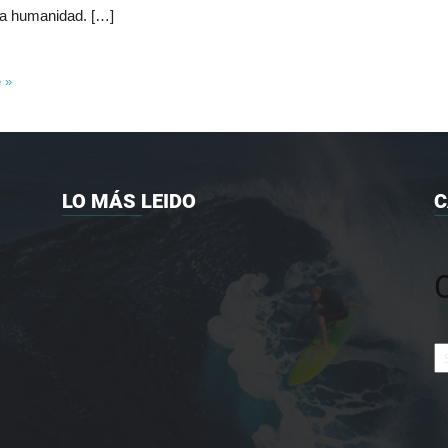
a humanidad. […]
e »
LO MÁS LEIDO
C
Ca