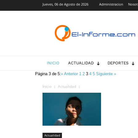
Jueves, 06 de Agosto de 2026
Administracion
Nosot
El-
Informe.com
INICIO
ACTUALIDAD
DEPORTES
Página 3 de 5:
« Anterior
1
2
3
4
5
Siguiente »
Inicio
Actualidad
Actualidad