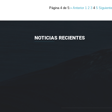
Página 4 de 5:
« Anterior
1
2
3
4
5
Siguient
NOTICIAS RECIENTES