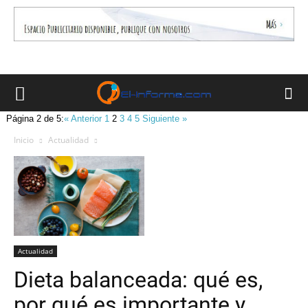
Página 2 de 5:
« Anterior
1
2
3
4
5
Siguiente »
Inicio
Actualidad
Actualidad
Dieta balanceada: qué es,
por qué es importante y