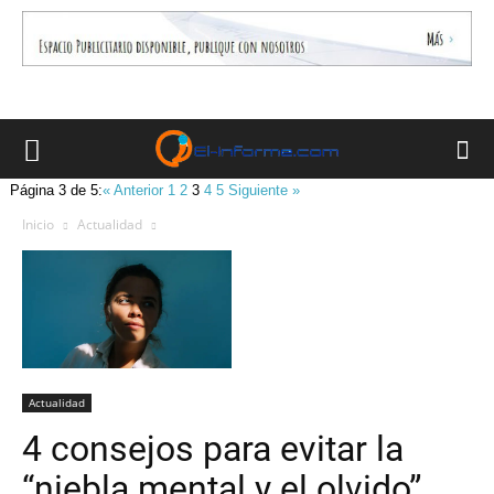
Página 3 de 5:
« Anterior
1
2
3
4
5
Siguiente »
Inicio
Actualidad
Actualidad
4 consejos para evitar la
“niebla mental y el olvido”