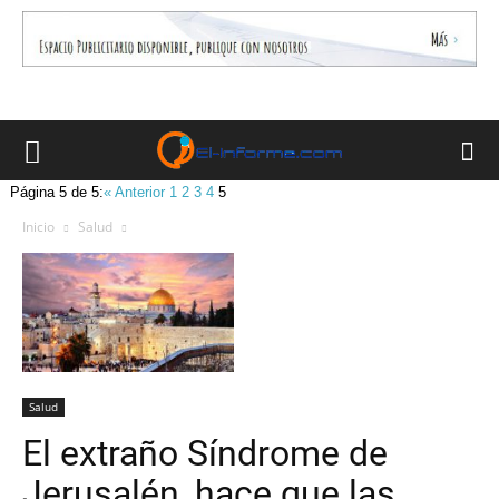
Página 5 de 5:
« Anterior
1
2
3
4
5
Inicio
Salud
Salud
El extraño Síndrome de
Jerusalén, hace que las