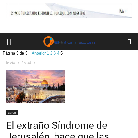
Página 5 de 5:
« Anterior
1
2
3
4
5
Inicio
Salud
Salud
El extraño Síndrome de
Jerusalén, hace que las