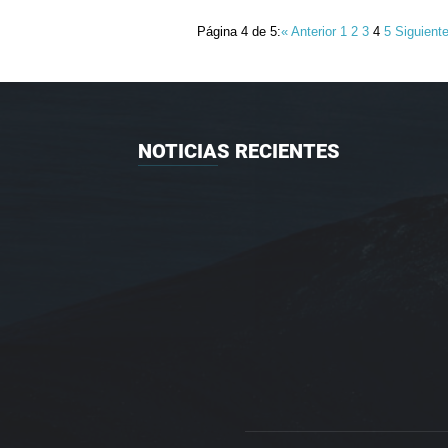
Página 4 de 5:
« Anterior
1
2
3
4
5
Siguient
NOTICIAS RECIENTES