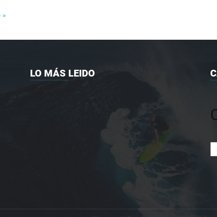
e »
LO MÁS LEIDO
C
Ca