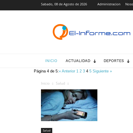
Sabado, 08 de Agosto de 2026
Administracion
Noso
El-
Informe.com
INICIO
ACTUALIDAD
DEPORTES
Página 4 de 5:
« Anterior
1
2
3
4
5
Siguiente »
Inicio
Salud
Salud