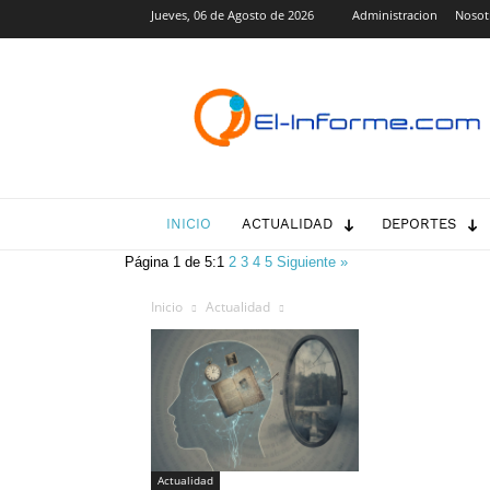
Jueves, 06 de Agosto de 2026
Administracion
Nosot
El-
Informe.com
INICIO
ACTUALIDAD
DEPORTES
Página 1 de 5:
1
2
3
4
5
Siguiente »
Inicio
Actualidad
Actualidad