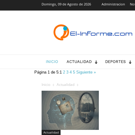
Domingo, 09 de Agosto de 2026
Administracion
No
El-
Informe.com
INICIO
ACTUALIDAD
DEPORTES
Página 1 de 5:
1
2
3
4
5
Siguiente »
Inicio
Actualidad
Actualidad