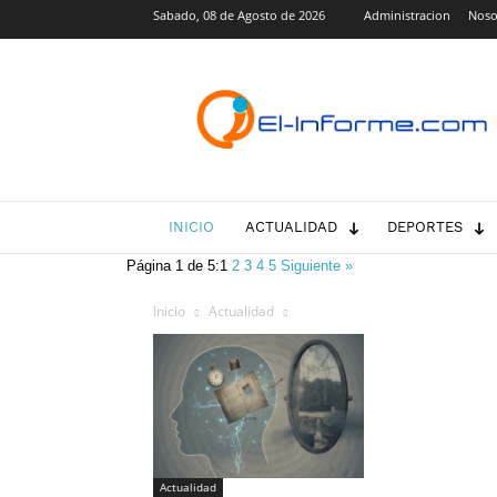
Sabado, 08 de Agosto de 2026
Administracion
Noso
El-
Informe.com
INICIO
ACTUALIDAD
DEPORTES
Página 1 de 5:
1
2
3
4
5
Siguiente »
Inicio
Actualidad
Actualidad