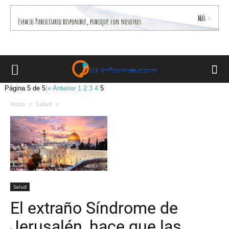
Página 5 de 5:
« Anterior
1
2
3
4
5
Inicio
Salud
Salud
El extraño Síndrome de
Jerusalén, hace que las