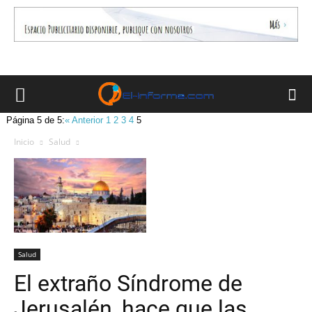
Página 5 de 5:
« Anterior
1
2
3
4
5
Inicio
Salud
Salud
El extraño Síndrome de
Jerusalén, hace que las