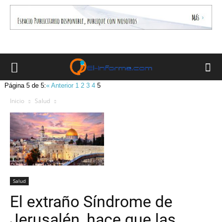
Página 5 de 5:
« Anterior
1
2
3
4
5
Inicio
Salud
Salud
El extraño Síndrome de
Jerusalén, hace que las