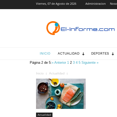
Viernes, 07 de Agosto de 2026
Administracion
Noso
El-
Informe.com
INICIO
ACTUALIDAD
DEPORTES
Página 2 de 5:
« Anterior
1
2
3
4
5
Siguiente »
Inicio
Actualidad
Actualidad