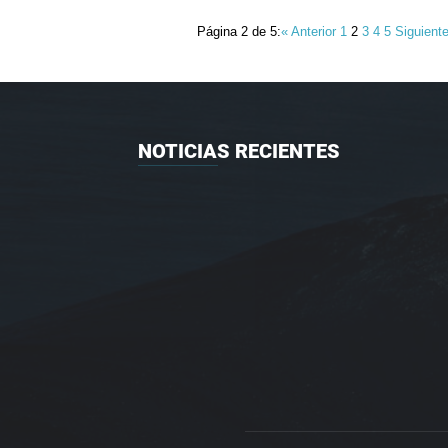
Página 2 de 5:
« Anterior
1
2
3
4
5
Siguient
NOTICIAS RECIENTES