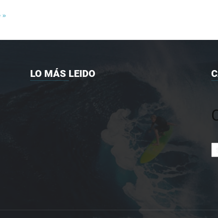
e »
LO MÁS LEIDO
C
Ca