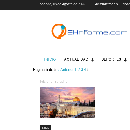
Sabado, 08 de Agosto de 2026
Administracion
Noso
El-
Informe.com
INICIO
ACTUALIDAD
DEPORTES
Página 5 de 5:
« Anterior
1
2
3
4
5
Inicio
Salud
Salud