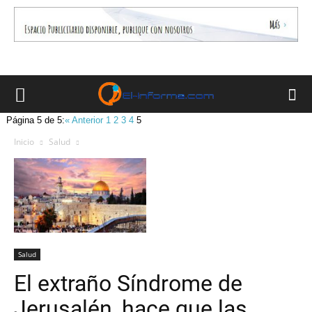
Página 5 de 5:
« Anterior
1
2
3
4
5
Inicio
Salud
Salud
El extraño Síndrome de
Jerusalén, hace que las