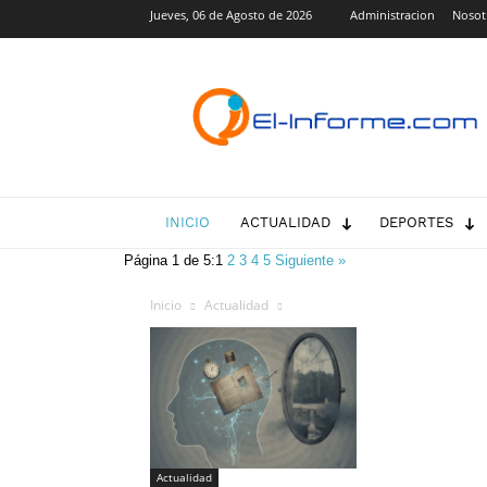
Jueves, 06 de Agosto de 2026
Administracion
Nosot
El-
Informe.com
INICIO
ACTUALIDAD
DEPORTES
Página 1 de 5:
1
2
3
4
5
Siguiente »
Inicio
Actualidad
Actualidad