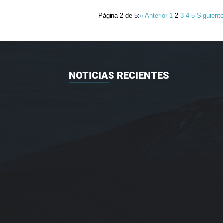
Página 2 de 5:
« Anterior
1
2
3
4
5
Siguient
NOTICIAS RECIENTES