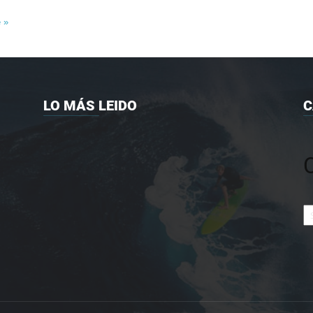
e »
LO MÁS LEIDO
C
Ca