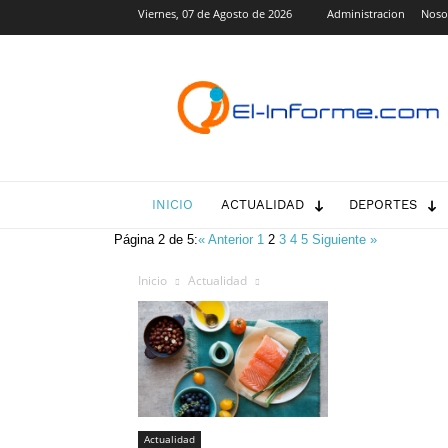
Viernes, 07 de Agosto de 2026
Administracion
Noso
El-
Informe.com
INICIO
ACTUALIDAD
DEPORTES
Página 2 de 5:
« Anterior
1
2
3
4
5
Siguiente »
Inicio
Actualidad
Actualidad