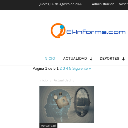
Jueves, 06 de Agosto de 2026
Administracion
Nosot
El-
Informe.com
INICIO
ACTUALIDAD
DEPORTES
Página 1 de 5:
1
2
3
4
5
Siguiente »
Inicio
Actualidad
Actualidad