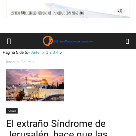
Página 5 de 5:
« Anterior
1
2
3
4
5
Inicio
Salud
Salud
El extraño Síndrome de
Jerusalén, hace que las