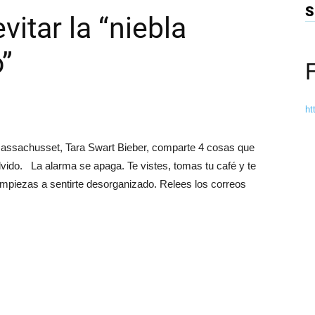
S
vitar la “niebla
o”
ht
e Massachusset, Tara Swart Bieber, comparte 4 cosas que
olvido. La alarma se apaga. Te vistes, tomas tu café y te
, empiezas a sentirte desorganizado. Relees los correos