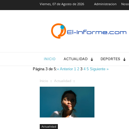
Viernes, 07 de Agosto de 2026
Administracion
Noso
El-
Informe.com
INICIO
ACTUALIDAD
DEPORTES
Página 3 de 5:
« Anterior
1
2
3
4
5
Siguiente »
Inicio
Actualidad
Actualidad