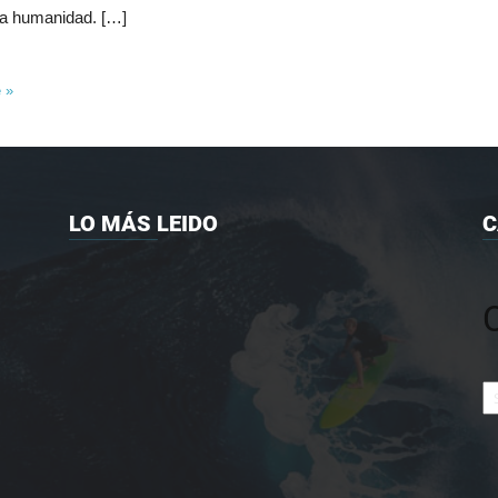
a humanidad. […]
e »
LO MÁS LEIDO
C
Ca