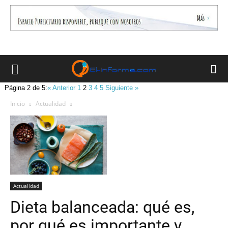
Página 2 de 5:
« Anterior
1
2
3
4
5
Siguiente »
Inicio
Actualidad
Actualidad
Dieta balanceada: qué es,
por qué es importante y