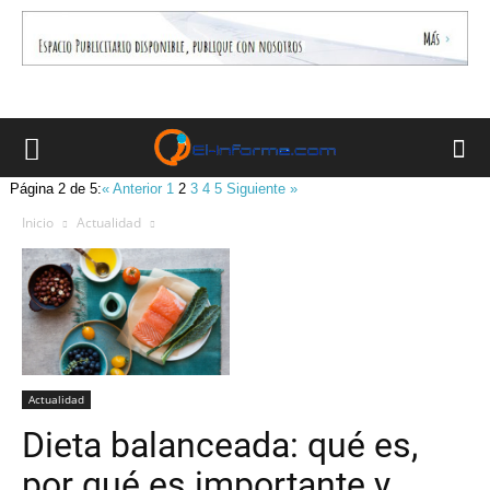
Página 2 de 5:
« Anterior
1
2
3
4
5
Siguiente »
Inicio
Actualidad
Actualidad
Dieta balanceada: qué es,
por qué es importante y