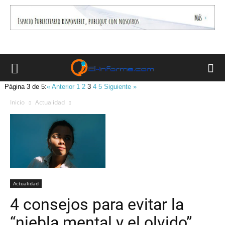
Página 3 de 5:
« Anterior
1
2
3
4
5
Siguiente »
Inicio
Actualidad
Actualidad
4 consejos para evitar la
“niebla mental y el olvido”