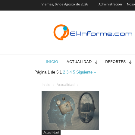
Viernes, 07 de Agosto de 2026
Administracion
Noso
El-
Informe.com
INICIO
ACTUALIDAD
DEPORTES
Página 1 de 5:
1
2
3
4
5
Siguiente »
Inicio
Actualidad
Actualidad